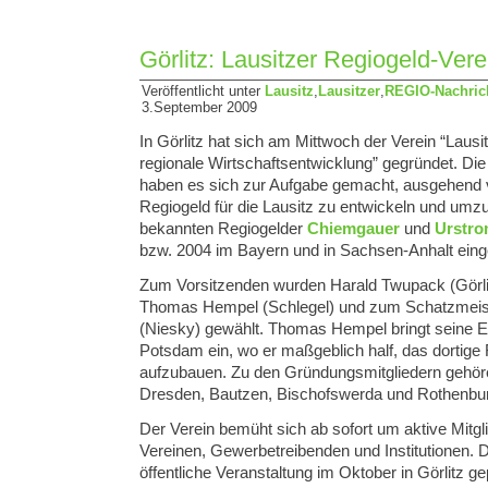
Görlitz: Lausitzer Regiogeld-Ver
Veröffentlicht unter
Lausitz
,
Lausitzer
,
REGIO-Nachric
3.September 2009
In Görlitz hat sich am Mittwoch der Verein “Lausit
regionale Wirtschaftsentwicklung” gegründet. Di
haben es sich zur Aufgabe gemacht, ausgehend v
Regiogeld für die Lausitz zu entwickeln und umzu
bekannten Regiogelder
Chiemgauer
und
Urstro
bzw. 2004 im Bayern und in Sachsen-Anhalt eing
Zum Vorsitzenden wurden Harald Twupack (Görlitz
Thomas Hempel (Schlegel) und zum Schatzmeist
(Niesky) gewählt. Thomas Hempel bringt seine E
Potsdam ein, wo er maßgeblich half, das dortige 
aufzubauen. Zu den Gründungsmitgliedern gehö
Dresden, Bautzen, Bischofswerda und Rothenbu
Der Verein bemüht sich ab sofort um aktive Mitg
Vereinen, Gewerbetreibenden und Institutionen. D
öffentliche Veranstaltung im Oktober in Görlitz g