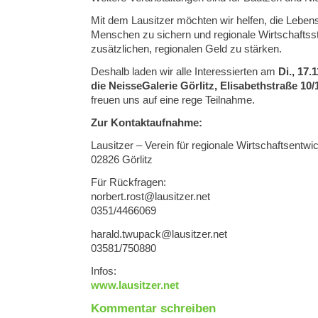
Mit dem Lausitzer möchten wir helfen, die Leben
Menschen zu sichern und regionale Wirtschaftss
zusätzlichen, regionalen Geld zu stärken.
Deshalb laden wir alle Interessierten am
Di., 17.
die NeisseGalerie Görlitz, Elisabethstraße 10/
freuen uns auf eine rege Teilnahme.
Zur Kontaktaufnahme:
Lausitzer – Verein für regionale Wirtschaftsentw
02826 Görlitz
Für Rückfragen:
@tsor.trebron
ten.reztisual
0351/4466069
@kcapuwt.dlarah
ten.reztisual
03581/750880
Infos:
www.lausitzer.net
Kommentar schreiben