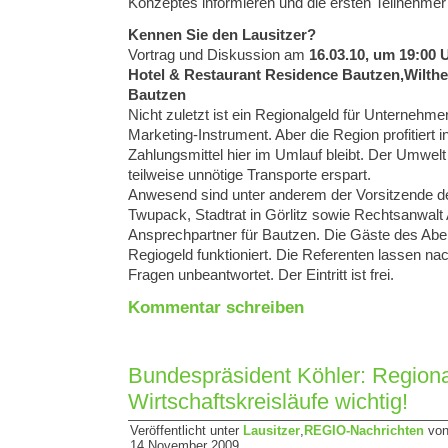
Konzeptes informieren und die ersten Teilnehmer
Kennen Sie den Lausitzer?
Vortrag und Diskussion am
16.03.10, um 19:00 
Hotel & Restaurant Residence Bautzen,Wilthe
Bautzen
Nicht zuletzt ist ein Regionalgeld für Unternehme
Marketing-Instrument. Aber die Region profitiert 
Zahlungsmittel hier im Umlauf bleibt. Der Umwel
teilweise unnötige Transporte erspart.
Anwesend sind unter anderem der Vorsitzende d
Twupack, Stadtrat in Görlitz sowie Rechtsanwalt
Ansprechpartner für Bautzen. Die Gäste des Abe
Regiogeld funktioniert. Die Referenten lassen na
Fragen unbeant­wortet. Der Eintritt ist frei.
Kommentar schreiben
Bundespräsident Köhler: Region
Wirtschaftskreisläufe wichtig!
Veröffentlicht unter
Lausitzer
,
REGIO-Nachrichten
von
14.November 2009