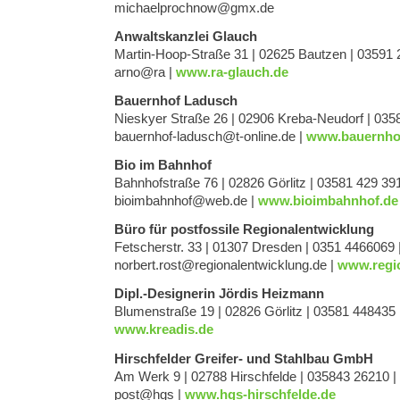
@wonhcorpleahcim
ed.xmg
Anwaltskanzlei Glauch
Martin-Hoop-Straße 31 | 02625 Bautzen | 03591
@onra
ar
|
www.ra-glauch.de
Bauernhof Ladusch
Nieskyer Straße 26 | 02906 Kreba-Neudorf | 035
@hcsudal-fohnreuab
ed.enilno-t
|
www.bauernhof
Bio im Bahnhof
Bahnhofstraße 76 | 02826 Görlitz | 03581 429 391
@fohnhabmioib
ed.bew
|
www.bioimbahnhof.de
Büro für postfossile Regionalentwicklung
Fetscherstr. 33 | 01307 Dresden | 0351 4466069 
@tsor.trebron
ed.gnulkciwtnelanoiger
|
www.regio
Dipl.-Designerin Jördis Heizmann
Blumenstraße 19 | 02826 Görlitz | 03581 448435 
www.kreadis.de
Hirschfelder Greifer- und Stahlbau GmbH
Am Werk 9 | 02788 Hirschfelde | 035843 26210 |
@tsop
sgh
|
www.hgs-hirschfelde.de