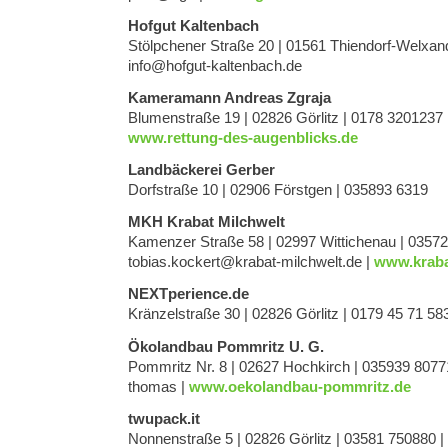
Hofgut Kaltenbach
Stölpchener Straße 20 | 01561 Thiendorf-Welxan
@ofni
ed.hcabnetlak-tugfoh
Kameramann Andreas Zgraja
Blumenstraße 19 | 02826 Görlitz | 0178 3201237 
www.rettung-des-augenblicks.de
Landbäckerei Gerber
Dorfstraße 10 | 02906 Förstgen | 035893 6319
MKH Krabat Milchwelt
Kamenzer Straße 58 | 02997 Wittichenau | 03572
@trekcok.saibot
ed.tlewhclim-tabark
|
www.kraba
NEXTperience.de
Kränzelstraße 30 | 02826 Görlitz | 0179 45 71 58
Ökolandbau Pommritz U. G.
Pommritz Nr. 8 | 02627 Hochkirch | 035939 8077
samoht
|
www.oekolandbau-pommritz.de
twupack.it
Nonnenstraße 5 | 02826 Görlitz | 03581 750880 |