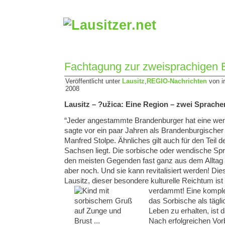
Fachtagung zur zweisprachigen 
Veröffentlicht unter
Lausitz
,
REGIO-Nachrichten
von i
2008
Lausitz – ?užica: Eine Region – zwei Sprache
“Jeder angestammte Brandenburger hat eine wen
sagte vor ein paar Jahren als Brandenburgischer 
Manfred Stolpe. Ähnliches gilt auch für den Teil de
Sachsen liegt. Die sorbische oder wendische Spr
den meisten Gegenden fast ganz aus dem Alltag 
aber noch. Und sie kann revitalisiert werden! Die
Lausitz, dieser besondere kulturelle Reichtum is
verdammt!
Eine kompl
das Sorbische als tägl
Leben zu erhalten, ist 
Nach erfolgreichen Vorb