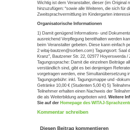
Wichtig ist dem Veranstalter, dieser (im Original 
hinzuzufügen: “sowie alle Weiteren, die sich für d
Zweitsprachvermittlung im Kindergarten interessi
Organisatorische Informationen
1) Damit genügend Informations- und Dokumenta
ausreichend Verpflegung bereithalten werden ka
beim Veranstalter gebeten. Diese kann einfach pe
2) Tagungsort: Saal des Gasthofs “Grüner
@neztuab-jatiw
moc.nebros
Kranz”, Bautzener Str. 22, 02977 Hoyerswerda / 
Tagungssprache: Damit die einzelnen Beiträge al
verständlich sind, gibt es bei denjenigen Referate
vorgetragen werden, eine Simultanübersetzung i
Tagungsgebühr: inkl. Tagungsmappe und -dokume
Getränke 10,00 € (Studenten 5,00 €) 5) Teilnahm
Teilnehmer erhalten einen Nachweis der Teilnahm
die als Weiterbildung angeboten wird.
Weitere In
Sie auf der
Homepage des WITAJ-Sprachzent
Kommentar schreiben
Diesen Beitrag kommentieren