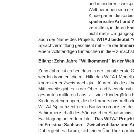
und in anderen zweisp
Welt bemühen sich die
Kindergärten die sorb
spielerische Art und 
vermitteln, in deren Fa
nicht mehr Umgangsspra
auch der Name des Projekts:
WITAJ bedeutet 
Sprachvermittlung geschieht mit Hilfe der
Immer
einem vollständigen Eintauchen in die – zunächs
Bilanz: Zehn Jahre “Willkommen!” in der Welt
Zehn Jahre ist es her, dass in der Lausitz erste 
werden konnten, die mit Hilfe des WITAJ-Modells 
koordinierter Zweisprachigkeit führen, als die al
Mittlerweile gibt es in der Ober- und Niederlausit
gesamten mittleren Lausitz – viele Kindergärten 
Kindergartengruppen, die die Immersionsmetho
WITAJ-Sprachzentrum in Bautzen organisiert des
Schirmherrschaft des Sächsischen Staatsministe
Fachtagung unter dem Titel
“Das WITAJ-Projekt 
im Freistaat Sachsen – Zwischenbilanz und Au
Dabei geht es darum, sich einen Überblick darüb